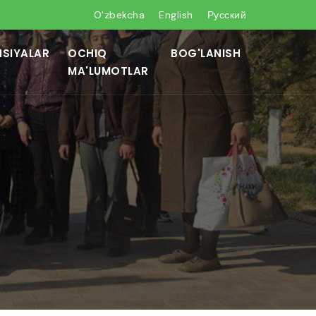
O'zbekcha
English
Русский
NSIYALAR
OCHIQ
BOG'LANISH
MA'LUMOTLAR