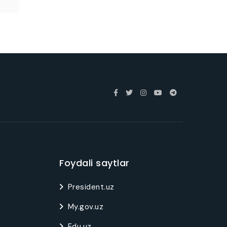
Foydali saytlar
President.uz
My.gov.uz
Edu.uz