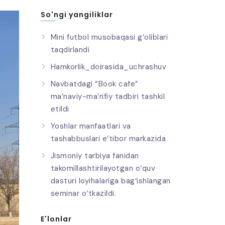
So'ngi yangiliklar
Mini futbol musobaqasi g‘oliblari
taqdirlandi
Hamkorlik_doirasida_uchrashuv
Navbatdagi “Book cafe”
ma’naviy-ma’rifiy tadbiri tashkil
etildi
Yoshlar manfaatlari va
tashabbuslari e’tibor markazida
Jismoniy tarbiya fanidan
takomillashtirilayotgan o‘quv
dasturi loyihalariga bag‘ishlangan
seminar o‘tkazildi.
E'lonlar