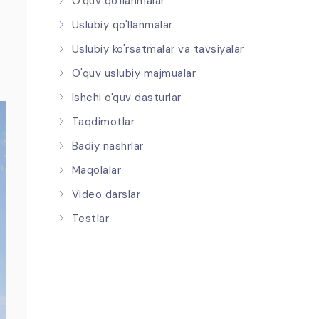
O'quv qo'llanmalar
Uslubiy qo'llanmalar
Uslubiy ko'rsatmalar va tavsiyalar
O'quv uslubiy majmualar
Ishchi o'quv dasturlar
Taqdimotlar
Badiy nashrlar
Maqolalar
Video darslar
Testlar