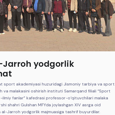
-Jarroh yodgorlik
hat
t sport akademiyasi huzuridagi Jismoniy tarbiya va sport
va malakasini oshirish instituti Samarqand filiali “Sport
y-ilmiy fanlar” kafedrasi professor-o‘qituvchilari malaka
Qarshi shahri Gulshan MFYda joylashgan XIV asrga oid
l-Jarroh yodgorlik majmuasiga tashrif buyurdilar.