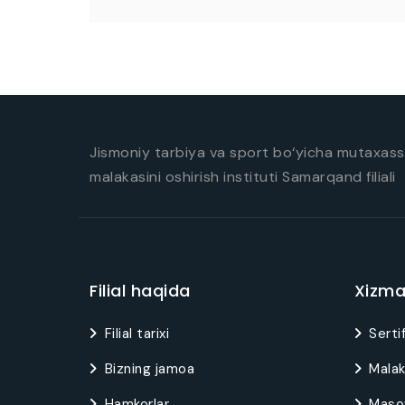
Jismoniy tarbiya va sport bo‘yicha mutaxassi
malakasini oshirish instituti Samarqand filiali
Filial haqida
Xizma
Filial tarixi
Sertif
Bizning jamoa
Malak
Hamkorlar
Masof