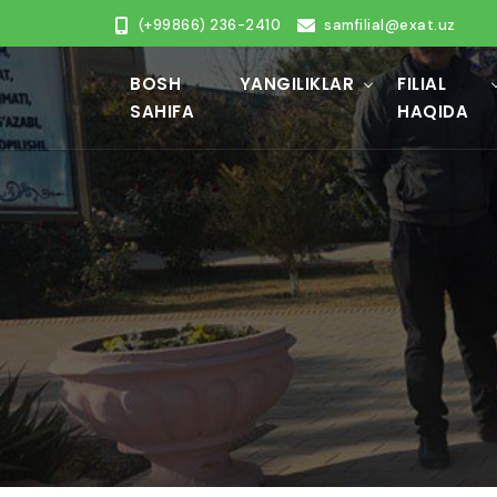
(+99866) 236-2410
samfilial@exat.uz
BOSH
YANGILIKLAR
FILIAL
SAHIFA
HAQIDA