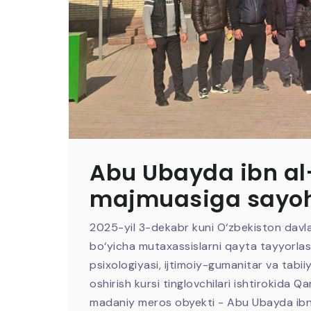
Abu Ubayda ibn al
majmuasiga sayo
2025-yil 3-dekabr kuni O‘zbekiston davla
bo‘yicha mutaxassislarni qayta tayyorlash 
psixologiyasi, ijtimoiy-gumanitar va tabii
oshirish kursi tinglovchilari ishtirokida 
madaniy meros obyekti - Abu Ubayda ibn a