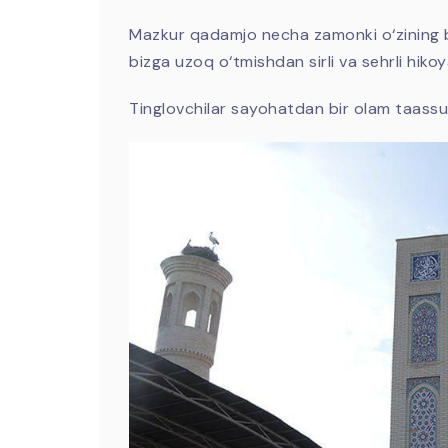
Mazkur qadamjo necha zamonki o‘zining be
bizga uzoq o‘tmishdan sirli va sehrli hikoy
Tinglovchilar sayohatdan bir olam taassur