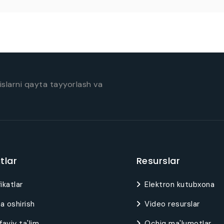
slarni qayta tayyorlash va
tlar
Resurslar
ikatlar
Elektron kutubxona
a oshirish
Video resurslar
aviy ta'lim
Ochiq ma'lumotlar