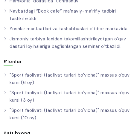
Hamkorlik_doirasida_uchrashuv
Navbatdagi “Book cafe” ma’naviy-ma’rifiy tadbiri
tashkil etildi
Yoshlar manfaatlari va tashabbuslari e’tibor markazida
Jismoniy tarbiya fanidan takomillashtirilayotgan o‘quv
dasturi loyihalariga bag‘ishlangan seminar o‘tkazildi.
E'lonlar
"Sport faoliyati (faoliyat turlari bo'yicha)" maxsus o'quv
kursi (6 oy)
"Sport faoliyati (faoliyat turlari bo'yicha)" maxsus o'quv
kursi (3 oy)
"Sport faoliyati (faoliyat turlari bo'yicha)" maxsus o'quv
kursi (10 oy)
Kutubxona