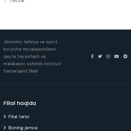
Testlar
Jismoniy tarbiya va sport
bo‘yicha mutaxassislarni
qayta tayyorlash va
malakasini oshirish instituti
Samarqand filiali
Filial haqida
Filial tarixi
Bizning jamoa