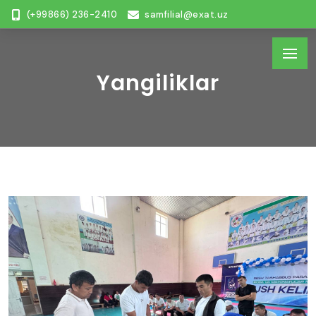
(+99866) 236-2410
samfilial@exat.uz
Yangiliklar