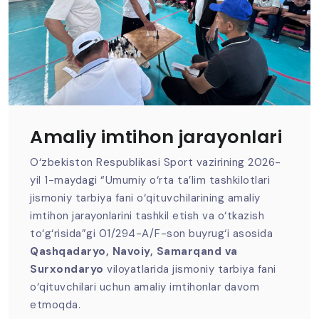
Amaliy imtihon jarayonlari
O‘zbekiston Respublikasi Sport vazirining 2026-
yil 1-maydagi “Umumiy o‘rta ta’lim tashkilotlari
jismoniy tarbiya fani o‘qituvchilarining amaliy
imtihon jarayonlarini tashkil etish va o‘tkazish
to‘g‘risida”gi 01/294-A/F-son buyrug‘i asosida
Qashqadaryo, Navoiy, Samarqand va
Surxondaryo
viloyatlarida jismoniy tarbiya fani
o‘qituvchilari uchun amaliy imtihonlar davom
etmoqda.