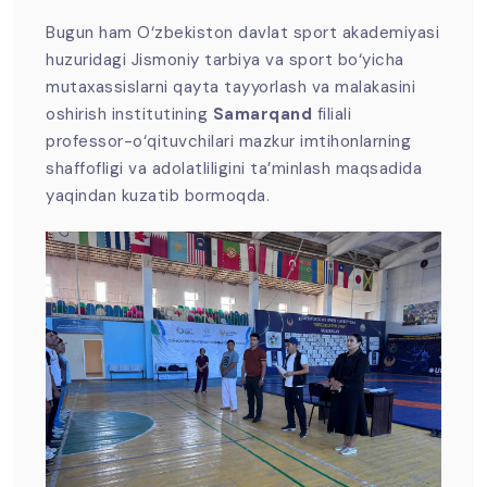
Bugun ham O‘zbekiston davlat sport akademiyasi
huzuridagi Jismoniy tarbiya va sport bo‘yicha
mutaxassislarni qayta tayyorlash va malakasini
oshirish institutining
Samarqand
filiali
professor-o‘qituvchilari mazkur imtihonlarning
shaffofligi va adolatliligini ta’minlash maqsadida
yaqindan kuzatib bormoqda.