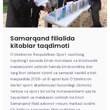
Samarqand filialida
kitoblar taqdimoti
O‘zbekiston Respublikasi Sport vazirining
topshirig‘i asosida kitob mutolaasi va kitobxonlik
madaniyatini oshirish hamda kitobxonlikka doir
targ‘ibot ishlarini tizimli va samarali tashkil etish
maqsadida 2026-yil 8-aprel kuni O‘zbekiston
davlat sport akademiyasi huzuridagi Jismoniy
tarbiya va sport bo‘yicha mutaxassislarni qayta
tayyorlash va malakasini oshirish instituti
Samarqand filiali axborot-resurs markazi xodimi
Ch.Xalilova tomonidan filial xodimlari va