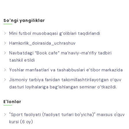
So'ngi yangiliklar
Mini futbol musobaqasi g‘oliblari taqdirlandi
Hamkorlik_doirasida_uchrashuv
Navbatdagi “Book cafe” ma’naviy-ma’rifiy tadbiri
tashkil etildi
Yoshlar manfaatlari va tashabbuslari e’tibor markazida
Jismoniy tarbiya fanidan takomillashtirilayotgan o‘quv
dasturi loyihalariga bag‘ishlangan seminar o‘tkazildi.
E'lonlar
"Sport faoliyati (faoliyat turlari bo'yicha)" maxsus o'quv
kursi (6 oy)