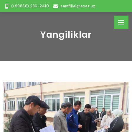
(+99866) 236-2410
samfilial@exat.uz
Yangiliklar